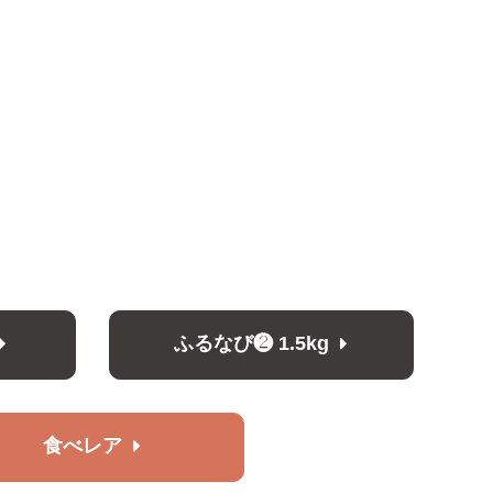
ふるなび❷ 1.5kg
食べレア